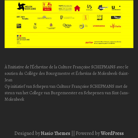
À l’initiative de l’Échevine de la Culture Françoise SCHEPMANS avec le
soutien du Collège des Bourgmestre et Échevins de Molenbeek-Saint-
Jean
Op initiatief van Schepen van Cultuur Françoise SCHEPMANS met de
steun van het College van Burgemeester en Schepenen van Sint-Jans-
Molenbeek
Designed by
Nasio Themes
||
Powered by
WordPress