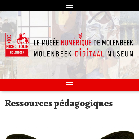
Skip
to
content
Un musée numérique – een digitaal museum
Micro-Folie MOLENBEEK
Ressources pédagogiques