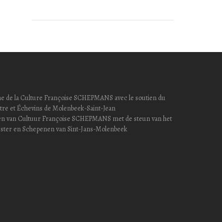
hevine de la Culture Françoise SCHEPMANS avec le soutien du
re et Échevins de Molenbeek-Saint-Jean
epen van Cultuur Françoise SCHEPMANS met de steun van het
ster en Schepenen van Sint-Jans-Molenbeek