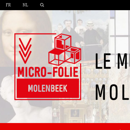
FR
NL
Un musée numérique – een digitaal museum