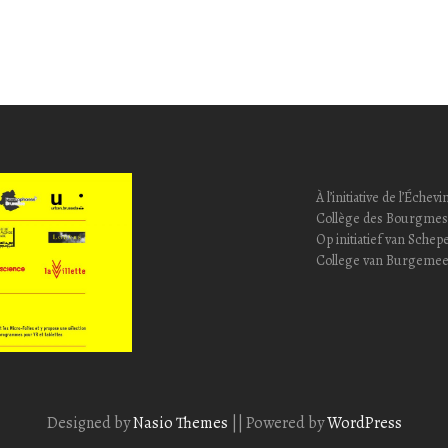
À l’initiative de l’Éc
Collège des Bourgmest
Op initiatief van Sch
College van Burgemee
Designed by
Nasio Themes
||
Powered by
WordPress