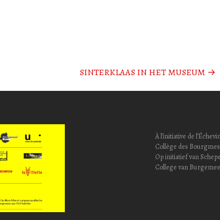
SINTERKLAAS IN HET MUSEUM
→
À l’initiative de l’Éc
Collège des Bourgmest
Op initiatief van Sch
College van Burgemee