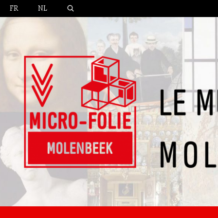
FR
NL
Un musée numérique – een digitaal museum