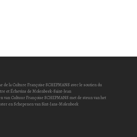
hevine de la Culture Françoise SCHEPMANS avec le soutien du
re et Échevins de Molenbeek-Saint-Jean
epen van Cultuur Françoise SCHEPMANS met de steun van het
ster en Schepenen van Sint-Jans-Molenbeek