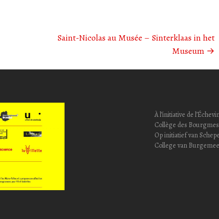
Saint-Nicolas au Musée – Sinterklaas in het
Museum
→
À l’initiative de l’Éc
Collège des Bourgmest
Op initiatief van Sch
College van Burgemee