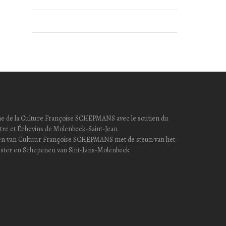
hevine de la Culture Françoise SCHEPMANS avec le soutien du
re et Échevins de Molenbeek-Saint-Jean
epen van Cultuur Françoise SCHEPMANS met de steun van het
ster en Schepenen van Sint-Jans-Molenbeek